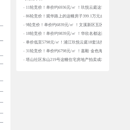
11轮竞价！单价约6936元/㎡ ！玖悦云庭这套房拍卖成功
86轮竞价！观华路上的这幢房子399.1万元成交！
9轮竞价！单价约6839元/㎡ ！文溪新区五区这套房拍卖成
18轮竞价！单价约9839元/㎡ ！华欣名都这两套房合并拍
单价低至5798元/㎡！浦江玖悦云庭18套法拍房成交，最火
31轮竞价！单价约6798元/㎡ ！嘉毅·金色海岸这套房拍卖
塔山社区东山219号这幢住宅房地产拍卖成功