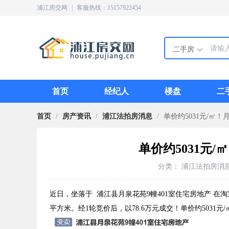
浦江房交网
|
客服热线：15157922454
二手房
首页
经纪人
楼盘
二
首页
/
房产资讯
/
浦江法拍房消息
/
单价约5031元/㎡
单价约5031元
分类：
浦江法拍房消
近日，坐落于 浦江县月泉花苑9幢401室住宅房地产 在淘宝
平方米。经1轮竞价后，以78.6万元成交！单价约503