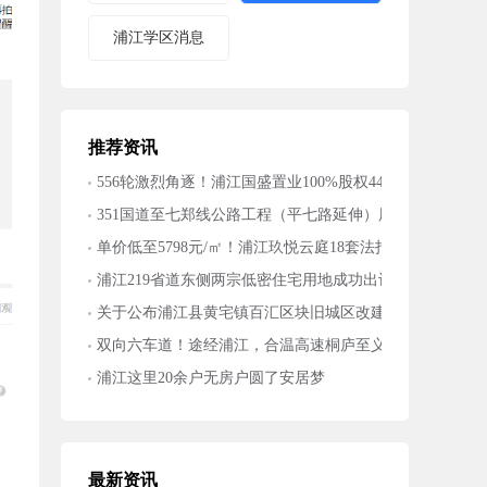
浦江学区消息
推荐资讯
556轮激烈角逐！浦江国盛置业100%股权4487万元落槌
351国道至七郑线公路工程（平七路延伸）用地预审与选
单价低至5798元/㎡！浦江玖悦云庭18套法拍房成交，最火
浦江219省道东侧两宗低密住宅用地成功出让
关于公布浦江县黄宅镇百汇区块旧城区改建国有土地上房
双向六车道！途经浦江，合温高速桐庐至义乌段项目可研
浦江这里20余户无房户圆了安居梦
最新资讯