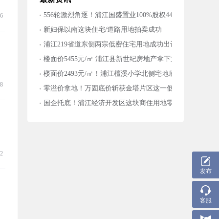
556轮激烈角逐！浦江国盛置业100%股权4487万元落槌
6
新妇保以南这块住宅/道路用地拍卖成功
浦江219省道东侧两宗低密住宅用地成功出让
楼面价5455元/㎡ 浦江县新世纪房地产拿下文溪东路这块
楼面价2493元/㎡！浦江檀溪小学北侧宅地底价成交
8
零溢价拿地！万固底价斩获金塔片区这一低密宅地
国企托底！浦江经济开发区这块商住用地零溢价成交
2
发布
客服