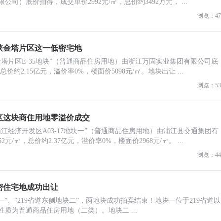
司）底价拍得，成交单价2992元/㎡，总价约3492万元， ...
浏览：47
获金塔片区这一低密宅地
为“金塔片区E-35地块”（普通商品住房用地）由浙江万固实业集团有限公司底
价约2.15亿元，溢价率0%，楼面价5098元/㎡。地块出让 ...
浏览：53
区这块商住用地零溢价成交
为“浦江经济开发区A03-17地块一”（普通商品住房用地）由浦江县交通集团有
/㎡，总价约2.37亿元，溢价率0%，楼面价2968元/㎡。 ...
浏览：44
密住宅地成功出让
一”、“219省道东侧地块二”，两地块成功拍卖结束！地块一位于219省道以
质为普通商品住房用地（二类）。地块二 ...