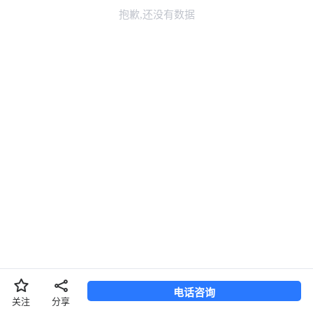
抱歉,还没有数据
长按二维码，识别添加联系TA
换一张
长按图片保存
电话咨询
分享
关注