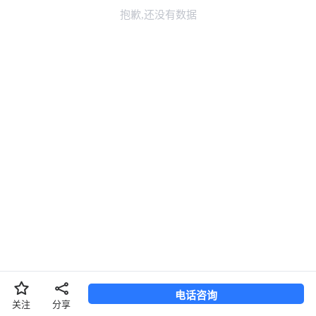
抱歉,还没有数据
长按二维码，识别添加联系TA
换一张
长按图片保存
电话咨询
分享
关注