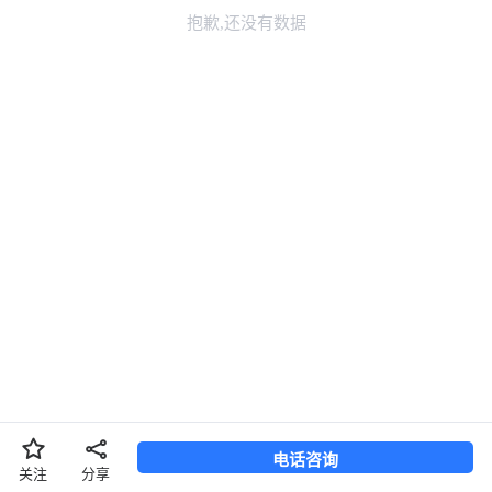
抱歉,还没有数据
长按二维码，识别添加联系TA
换一张
长按图片保存
电话咨询
分享
关注