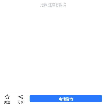
抱歉,还没有数据
长按二维码，识别添加联系TA
换一张
长按图片保存
电话咨询
分享
关注